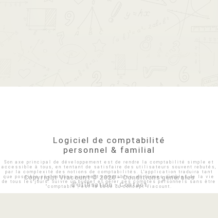
Logiciel de comptabilité
personnel & familial
Son axe principal de développement est de rendre la comptabilité simple et
accessible à tous, en tentant de satisfaire des utilisateurs souvent rebutés,
par la complexité des notions de comptabilités. L'application traduira tant
Copyright Viacount © 2020 -
Conditions générales
que possible ces notions purement comptables, en termes simples de la vie
de tous les jours. Suivre un budget et gérer ses comptes personnels sans être
d'utilisation
-
Contact
"comptable", est la base du concept Viacount.